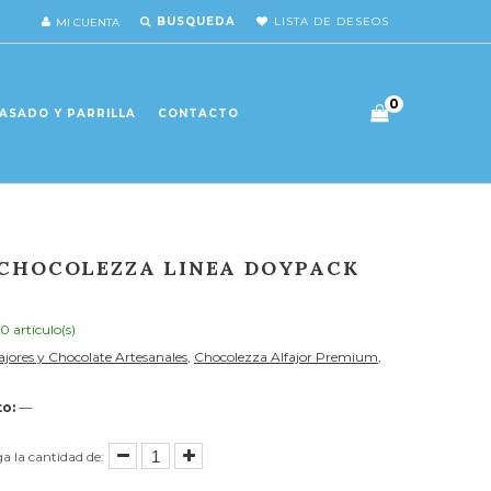
BUSQUEDA
LISTA DE DESEOS
MI CUENTA
0
ASADO Y PARRILLA
CONTACTO
 CHOCOLEZZA LINEA DOYPACK
10 artículo(s)
ajores y Chocolate Artesanales
,
Chocolezza Alfajor Premium
,
o:
—
ga la cantidad de: