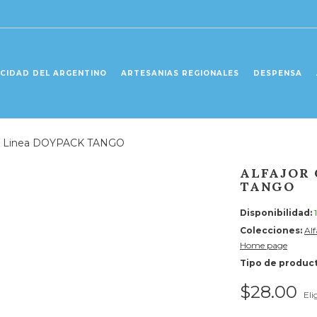
ICIDAD DEL ARGENTINO
ARTESANIAS REGIONALES
DESPENSA
za Linea DOYPACK TANGO
ALFAJOR
TANGO
Disponibilidad:
Colecciones:
Alf
Home page
Tipo de product
$28.00
Eli