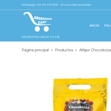
Whatsapp +54 911 41413261 - Envios internacionales -
INICIO
FEL
ARGENTINA NEAR TO ME
Página principal
Productos
Alfajor Chocolez