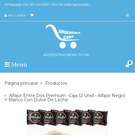
Whatsapp +54 911 41413261 - Envios internacionales -
MI CUENTA
ARGENTINA NEAR TO ME
0
Menú
Página principal
Productos
Alfajor Entre Dos Premium -Caja 12 Unid - Alfajor Negro
Y Blanco Con Dulce De Leche