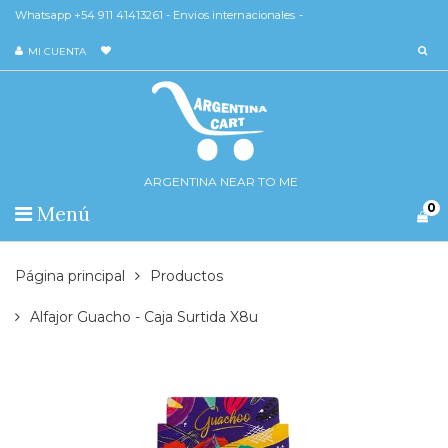
Whatsapp +54 911 41413261 - Envios internacionales -
MI CUENTA
ARGENTINA NEAR TO ME
0
Menú
Página principal
Productos
Alfajor Guacho - Caja Surtida X8u