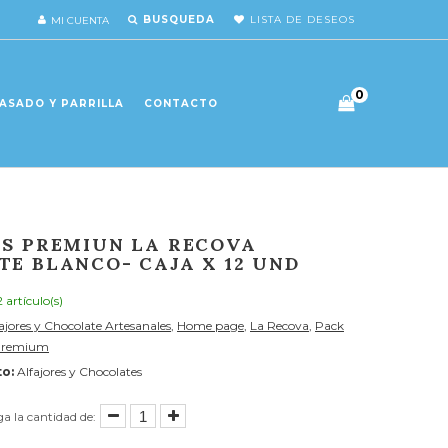
BUSQUEDA
LISTA DE DESEOS
MI CUENTA
0
ASADO Y PARRILLA
CONTACTO
S PREMIUN LA RECOVA
E BLANCO- CAJA X 12 UND
2 artículo(s)
ajores y Chocolate Artesanales
,
Home page
,
La Recova
,
Pack
s Premium
o:
Alfajores y Chocolates
ga la cantidad de: