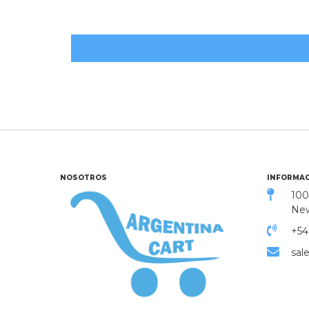
NOSOTROS
INFORMAC
100
New
+54
sal