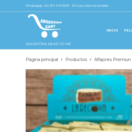
Whatsapp +54 911 41413261 - Envios internacionales -
INICIO
FEL
ARGENTINA NEAR TO ME
Página principal
Productos
Alfajores Premiun