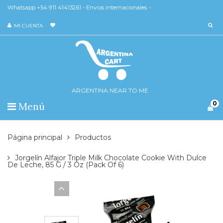
Whatsapp +54 911 41413261 - Envios internacionales -
MI CUENTA
ARGENTINA NEAR TO ME
0
Menú
Página principal
Productos
Jorgelín Alfajor Triple Milk Chocolate Cookie With Dulce
De Leche, 85 G / 3 Oz (pack Of 6)