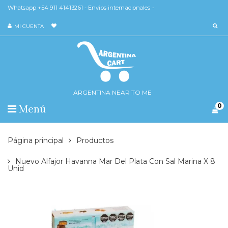
Whatsapp +54 911 41413261 - Envios internacionales -
MI CUENTA
ARGENTINA NEAR TO ME
0
Menú
Página principal
Productos
Nuevo Alfajor Havanna Mar Del Plata Con Sal Marina X 8
Unid