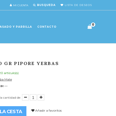
BUSQUEDA
LISTA DE DESEOS
MI CUENTA
0
ASADO Y PARRILLA
CONTACTO
0 GR PIPORE YERBAS
20 artículo(s)
rba Mate
o:
—
la cantidad de:
Añadir a favoritos
 LA CESTA